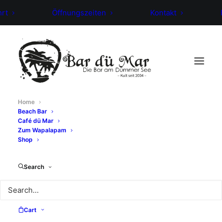
hrt
Öffnungszeiten
Kontakt
Home
Beach Bar
BEACH BAR · RESTAURANT · DÜMMER-SEE
Café dü Mar
Zum Wapalapam
Ein Tag
Shop
Urlaub, der
Search
schon im
Search
Kopf beginnt.
Cart