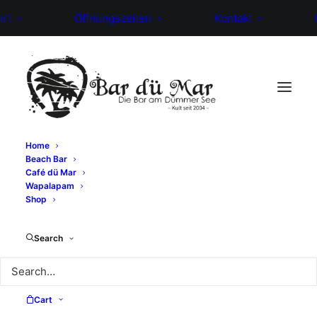
hrt
Öffnungszeiten
Kontakt
Plane dein Event
Dein Event am Dümmer See
Home
Beach Bar
Café dü Mar
Wapalapam
Shop
Search
Search
Cart