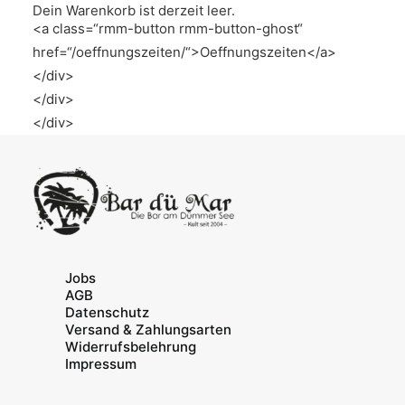
href=“/reservieren/“>Tisch reservieren</a>
Dein Warenkorb ist derzeit leer.
<a class=“rmm-button rmm-button-ghost“
href=“/oeffnungszeiten/“>Oeffnungszeiten</a>
</div>
</div>
</div>
Jobs
AGB
Datenschutz
Versand & Zahlungsarten
Widerrufsbelehrung
Impressum